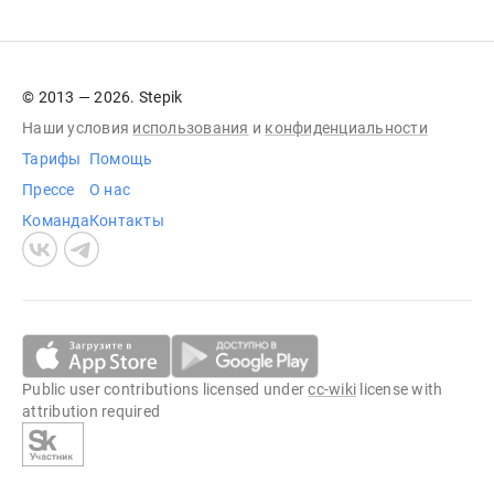
© 2013 — 2026. Stepik
Наши условия
использования
и
конфиденциальности
Тарифы
Помощь
Прессе
О нас
Команда
Контакты
Public user contributions licensed under
cc-wiki
license with
attribution required