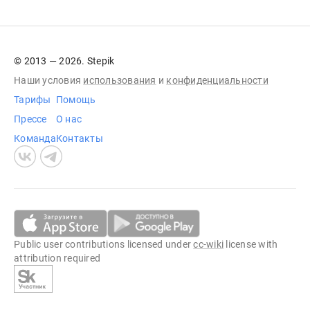
© 2013 — 2026. Stepik
Наши условия
использования
и
конфиденциальности
Тарифы
Помощь
Прессе
О нас
Команда
Контакты
Public user contributions licensed under
cc-wiki
license with
attribution required