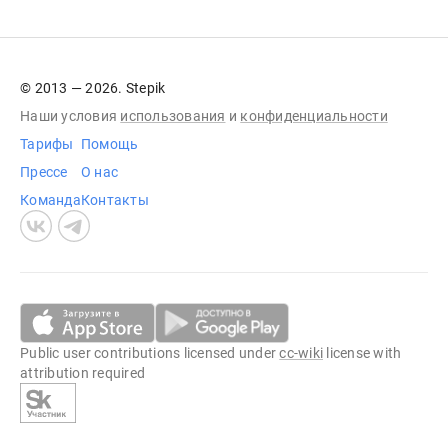
© 2013 — 2026. Stepik
Наши условия
использования
и
конфиденциальности
Тарифы
Помощь
Прессе
О нас
Команда
Контакты
Public user contributions licensed under
cc-wiki
license with
attribution required