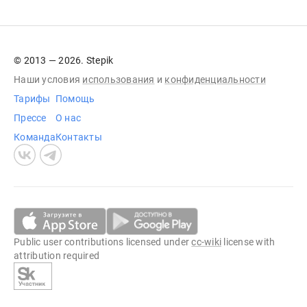
© 2013 — 2026. Stepik
Наши условия
использования
и
конфиденциальности
Тарифы
Помощь
Прессе
О нас
Команда
Контакты
Public user contributions licensed under
cc-wiki
license with
attribution required