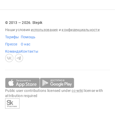
© 2013 — 2026. Stepik
Наши условия
использования
и
конфиденциальности
Тарифы
Помощь
Прессе
О нас
Команда
Контакты
Public user contributions licensed under
cc-wiki
license with
attribution required