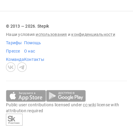
© 2013 — 2026. Stepik
Наши условия
использования
и
конфиденциальности
Тарифы
Помощь
Прессе
О нас
Команда
Контакты
Public user contributions licensed under
cc-wiki
license with
attribution required