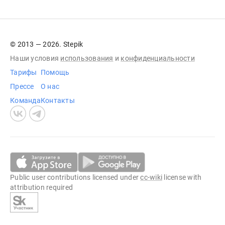
© 2013 — 2026. Stepik
Наши условия
использования
и
конфиденциальности
Тарифы
Помощь
Прессе
О нас
Команда
Контакты
Public user contributions licensed under
cc-wiki
license with
attribution required