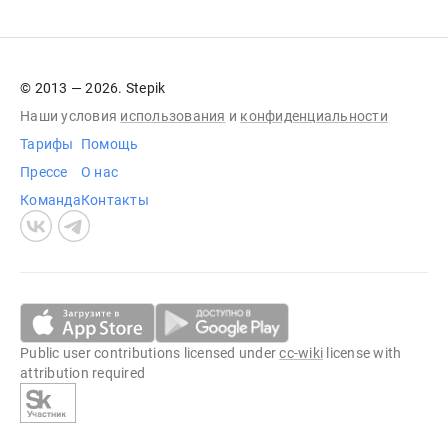
© 2013 — 2026. Stepik
Наши условия
использования
и
конфиденциальности
Тарифы
Помощь
Прессе
О нас
Команда
Контакты
Public user contributions licensed under
cc-wiki
license with
attribution required