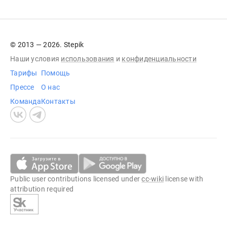
© 2013 — 2026. Stepik
Наши условия
использования
и
конфиденциальности
Тарифы
Помощь
Прессе
О нас
Команда
Контакты
Public user contributions licensed under
cc-wiki
license with
attribution required