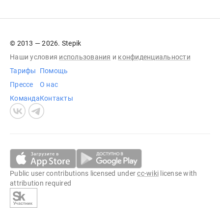
© 2013 — 2026. Stepik
Наши условия
использования
и
конфиденциальности
Тарифы
Помощь
Прессе
О нас
Команда
Контакты
Public user contributions licensed under
cc-wiki
license with
attribution required