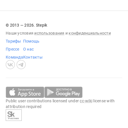
© 2013 — 2026. Stepik
Наши условия
использования
и
конфиденциальности
Тарифы
Помощь
Прессе
О нас
Команда
Контакты
Public user contributions licensed under
cc-wiki
license with
attribution required