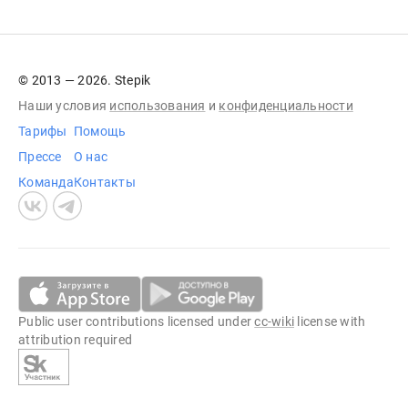
© 2013 — 2026. Stepik
Наши условия
использования
и
конфиденциальности
Тарифы
Помощь
Прессе
О нас
Команда
Контакты
Public user contributions licensed under
cc-wiki
license with
attribution required