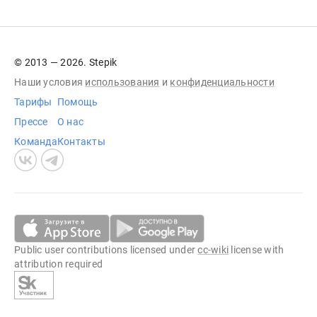
© 2013 — 2026. Stepik
Наши условия
использования
и
конфиденциальности
Тарифы
Помощь
Прессе
О нас
Команда
Контакты
Public user contributions licensed under
cc-wiki
license with
attribution required