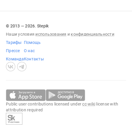
© 2013 — 2026. Stepik
Наши условия
использования
и
конфиденциальности
Тарифы
Помощь
Прессе
О нас
Команда
Контакты
Public user contributions licensed under
cc-wiki
license with
attribution required