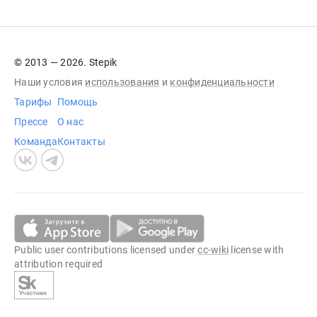
© 2013 — 2026. Stepik
Наши условия
использования
и
конфиденциальности
Тарифы
Помощь
Прессе
О нас
Команда
Контакты
Public user contributions licensed under
cc-wiki
license with
attribution required