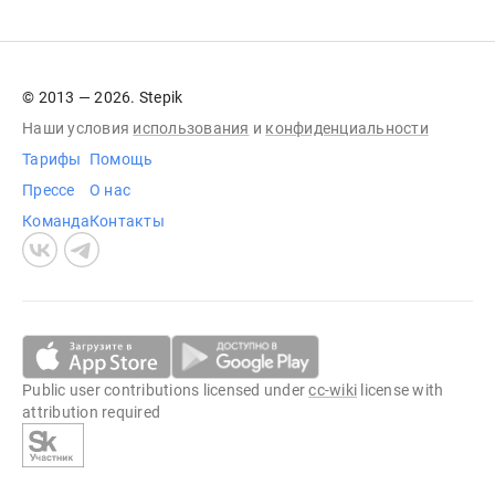
© 2013 — 2026. Stepik
Наши условия
использования
и
конфиденциальности
Тарифы
Помощь
Прессе
О нас
Команда
Контакты
Public user contributions licensed under
cc-wiki
license with
attribution required