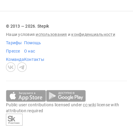
© 2013 — 2026. Stepik
Наши условия
использования
и
конфиденциальности
Тарифы
Помощь
Прессе
О нас
Команда
Контакты
Public user contributions licensed under
cc-wiki
license with
attribution required