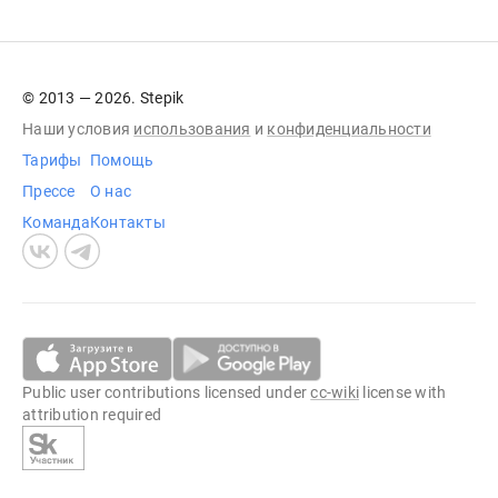
© 2013 — 2026. Stepik
Наши условия
использования
и
конфиденциальности
Тарифы
Помощь
Прессе
О нас
Команда
Контакты
Public user contributions licensed under
cc-wiki
license with
attribution required