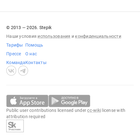
© 2013 — 2026. Stepik
Наши условия
использования
и
конфиденциальности
Тарифы
Помощь
Прессе
О нас
Команда
Контакты
Public user contributions licensed under
cc-wiki
license with
attribution required