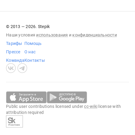
© 2013 — 2026. Stepik
Наши условия
использования
и
конфиденциальности
Тарифы
Помощь
Прессе
О нас
Команда
Контакты
Public user contributions licensed under
cc-wiki
license with
attribution required