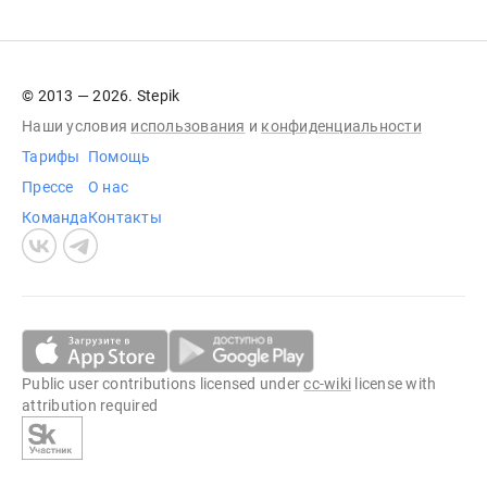
© 2013 — 2026. Stepik
Наши условия
использования
и
конфиденциальности
Тарифы
Помощь
Прессе
О нас
Команда
Контакты
Public user contributions licensed under
cc-wiki
license with
attribution required