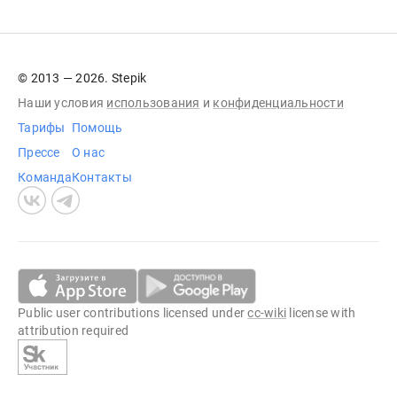
© 2013 — 2026. Stepik
Наши условия
использования
и
конфиденциальности
Тарифы
Помощь
Прессе
О нас
Команда
Контакты
Public user contributions licensed under
cc-wiki
license with
attribution required