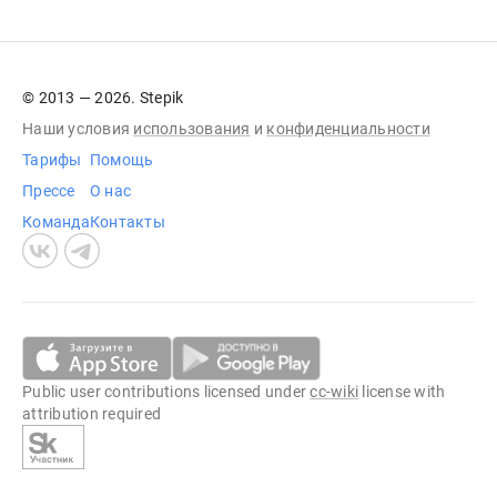
© 2013 — 2026. Stepik
Наши условия
использования
и
конфиденциальности
Тарифы
Помощь
Прессе
О нас
Команда
Контакты
Public user contributions licensed under
cc-wiki
license with
attribution required