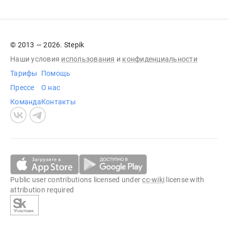
© 2013 — 2026. Stepik
Наши условия
использования
и
конфиденциальности
Тарифы
Помощь
Прессе
О нас
Команда
Контакты
Public user contributions licensed under
cc-wiki
license with
attribution required