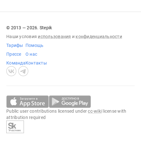
© 2013 — 2026. Stepik
Наши условия
использования
и
конфиденциальности
Тарифы
Помощь
Прессе
О нас
Команда
Контакты
Public user contributions licensed under
cc-wiki
license with
attribution required