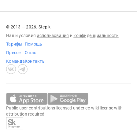
© 2013 — 2026. Stepik
Наши условия
использования
и
конфиденциальности
Тарифы
Помощь
Прессе
О нас
Команда
Контакты
Public user contributions licensed under
cc-wiki
license with
attribution required