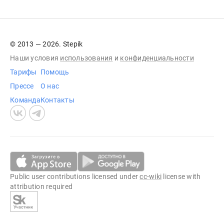
© 2013 — 2026. Stepik
Наши условия
использования
и
конфиденциальности
Тарифы
Помощь
Прессе
О нас
Команда
Контакты
Public user contributions licensed under
cc-wiki
license with
attribution required