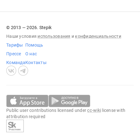
© 2013 — 2026. Stepik
Наши условия
использования
и
конфиденциальности
Тарифы
Помощь
Прессе
О нас
Команда
Контакты
Public user contributions licensed under
cc-wiki
license with
attribution required