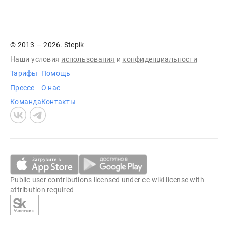
© 2013 — 2026. Stepik
Наши условия
использования
и
конфиденциальности
Тарифы
Помощь
Прессе
О нас
Команда
Контакты
Public user contributions licensed under
cc-wiki
license with
attribution required