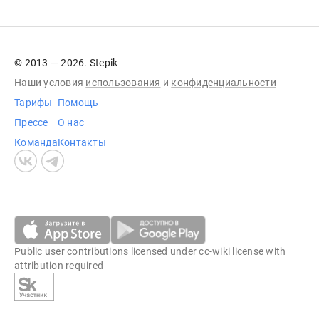
© 2013 — 2026. Stepik
Наши условия
использования
и
конфиденциальности
Тарифы
Помощь
Прессе
О нас
Команда
Контакты
Public user contributions licensed under
cc-wiki
license with
attribution required