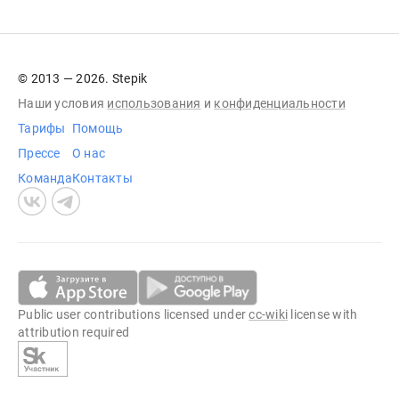
© 2013 — 2026. Stepik
Наши условия
использования
и
конфиденциальности
Тарифы
Помощь
Прессе
О нас
Команда
Контакты
Public user contributions licensed under
cc-wiki
license with
attribution required