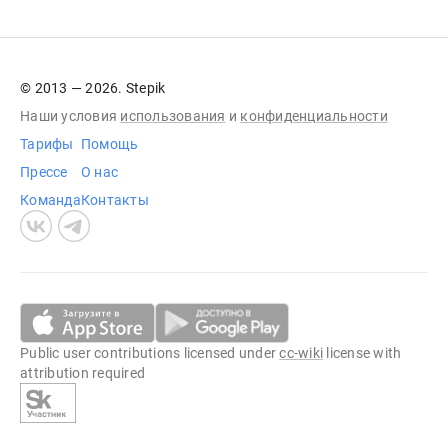
© 2013 — 2026. Stepik
Наши условия
использования
и
конфиденциальности
Тарифы
Помощь
Прессе
О нас
Команда
Контакты
Public user contributions licensed under
cc-wiki
license with
attribution required