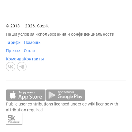
© 2013 — 2026. Stepik
Наши условия
использования
и
конфиденциальности
Тарифы
Помощь
Прессе
О нас
Команда
Контакты
Public user contributions licensed under
cc-wiki
license with
attribution required