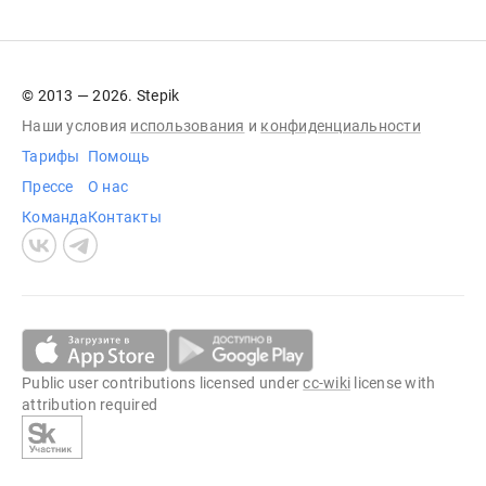
© 2013 — 2026. Stepik
Наши условия
использования
и
конфиденциальности
Тарифы
Помощь
Прессе
О нас
Команда
Контакты
Public user contributions licensed under
cc-wiki
license with
attribution required