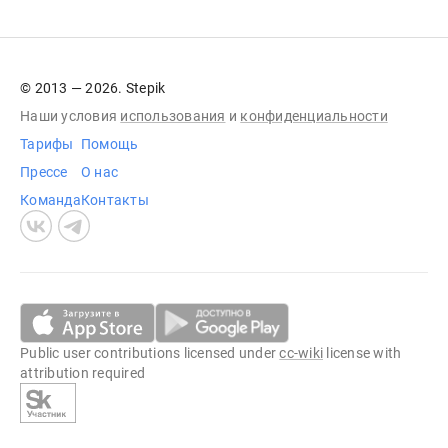
© 2013 — 2026. Stepik
Наши условия
использования
и
конфиденциальности
Тарифы
Помощь
Прессе
О нас
Команда
Контакты
Public user contributions licensed under
cc-wiki
license with
attribution required