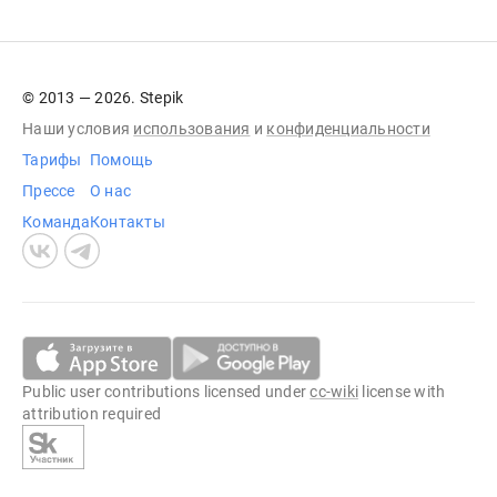
© 2013 — 2026. Stepik
Наши условия
использования
и
конфиденциальности
Тарифы
Помощь
Прессе
О нас
Команда
Контакты
Public user contributions licensed under
cc-wiki
license with
attribution required