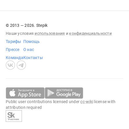
© 2013 — 2026. Stepik
Наши условия
использования
и
конфиденциальности
Тарифы
Помощь
Прессе
О нас
Команда
Контакты
Public user contributions licensed under
cc-wiki
license with
attribution required