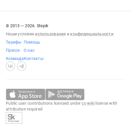
© 2013 — 2026. Stepik
Наши условия
использования
и
конфиденциальности
Тарифы
Помощь
Прессе
О нас
Команда
Контакты
Public user contributions licensed under
cc-wiki
license with
attribution required