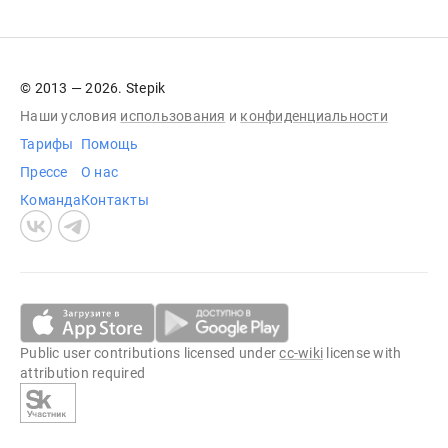
© 2013 — 2026. Stepik
Наши условия
использования
и
конфиденциальности
Тарифы
Помощь
Прессе
О нас
Команда
Контакты
Public user contributions licensed under
cc-wiki
license with
attribution required