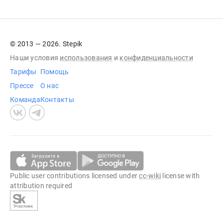
© 2013 — 2026. Stepik
Наши условия
использования
и
конфиденциальности
Тарифы
Помощь
Прессе
О нас
Команда
Контакты
Public user contributions licensed under
cc-wiki
license with
attribution required