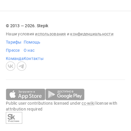
© 2013 — 2026. Stepik
Наши условия
использования
и
конфиденциальности
Тарифы
Помощь
Прессе
О нас
Команда
Контакты
Public user contributions licensed under
cc-wiki
license with
attribution required