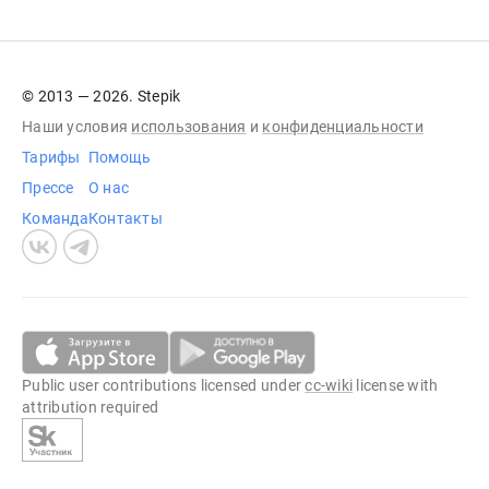
© 2013 — 2026. Stepik
Наши условия
использования
и
конфиденциальности
Тарифы
Помощь
Прессе
О нас
Команда
Контакты
Public user contributions licensed under
cc-wiki
license with
attribution required