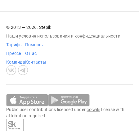
© 2013 — 2026. Stepik
Наши условия
использования
и
конфиденциальности
Тарифы
Помощь
Прессе
О нас
Команда
Контакты
Public user contributions licensed under
cc-wiki
license with
attribution required