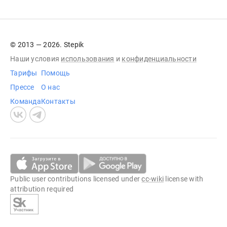
© 2013 — 2026. Stepik
Наши условия
использования
и
конфиденциальности
Тарифы
Помощь
Прессе
О нас
Команда
Контакты
Public user contributions licensed under
cc-wiki
license with
attribution required