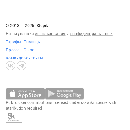
© 2013 — 2026. Stepik
Наши условия
использования
и
конфиденциальности
Тарифы
Помощь
Прессе
О нас
Команда
Контакты
Public user contributions licensed under
cc-wiki
license with
attribution required