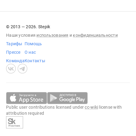
© 2013 — 2026. Stepik
Наши условия
использования
и
конфиденциальности
Тарифы
Помощь
Прессе
О нас
Команда
Контакты
Public user contributions licensed under
cc-wiki
license with
attribution required