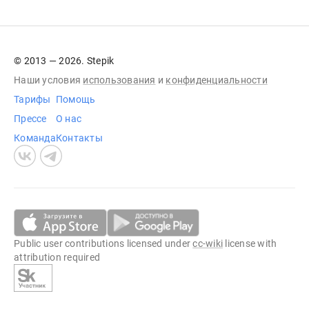
© 2013 — 2026. Stepik
Наши условия
использования
и
конфиденциальности
Тарифы
Помощь
Прессе
О нас
Команда
Контакты
Public user contributions licensed under
cc-wiki
license with
attribution required