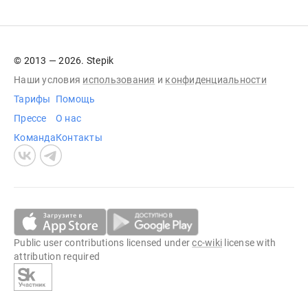
© 2013 — 2026. Stepik
Наши условия
использования
и
конфиденциальности
Тарифы
Помощь
Прессе
О нас
Команда
Контакты
Public user contributions licensed under
cc-wiki
license with
attribution required