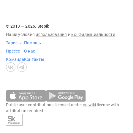
© 2013 — 2026. Stepik
Наши условия
использования
и
конфиденциальности
Тарифы
Помощь
Прессе
О нас
Команда
Контакты
Public user contributions licensed under
cc-wiki
license with
attribution required