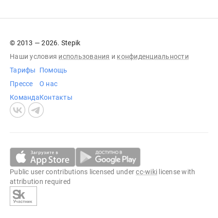
© 2013 — 2026. Stepik
Наши условия
использования
и
конфиденциальности
Тарифы
Помощь
Прессе
О нас
Команда
Контакты
Public user contributions licensed under
cc-wiki
license with
attribution required